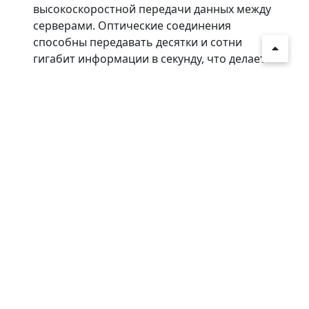
высокоскоростной передачи данных между
серверами. Оптические соединения
способны передавать десятки и сотни
гигабит информации в секунду, что делает
их незаменимыми для современных
вычислительных инфраструктур.
Технические трудности и ограничения
Разработка фотонных процессоров связана
с рядом сложных инженерных задач. Одной
из основных проблем является интеграция
источников света непосредственно на
микросхеме. Лазеры часто изготавливаются
из материалов, отличающихся от кремния,
поэтому их объединение с кремниевой
электроникой требует сложных
технологических решений. Другим вызовом
является точность управления
оптическими сигналами. Даже небольшие
отклонения в геометрии волноводов могут