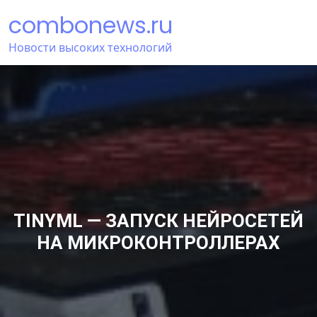
Перейти
combonews.ru
к
содержимому
Новости высоких технологий
TINYML — ЗАПУСК НЕЙРОСЕТЕЙ
НА МИКРОКОНТРОЛЛЕРАХ